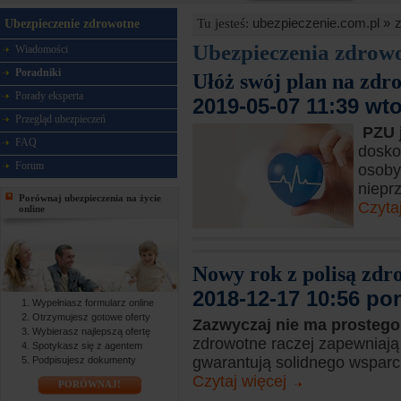
ubezpieczenie.com.pl »
Tu jesteś:
Ubezpieczenie zdrowotne
Ubezpieczenia zdrow
Wiadomości
Poradniki
Ułóż swój plan na zd
Porady eksperta
2019-05-07 11:39 wt
Przegląd ubezpieczeń
PZU 
FAQ
dosko
Forum
osoby
niepr
Porównaj ubezpieczenia na życie
Czyta
online
Nowy rok z polisą zdr
2018-12-17 10:56 po
Wypełniasz formularz online
Otrzymujesz gotowe oferty
Zazwyczaj nie ma prosteg
Wybierasz najlepszą ofertę
zdrowotne raczej zapewniają 
Spotykasz się z agentem
gwarantują solidnego wsparc
Podpisujesz dokumenty
Czytaj więcej
PORÓWNAJ!