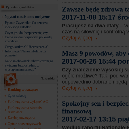
Pytania czytelników
Zawsze będę zdrowa ta
2017-11-08 15:17 śr
5 pytań o assistance medyczne
Pytanie Czytelnika: Co oznacza
Pracujesz na dwa etaty
– w 
indeksacja składki?
czas na siłownię i kontrolną 
Czym jest doubezpieczenie, czy
Czytaj więcej
trzeba się doubezpieczyć po każdej
szkodzie?
Czego szukasz? Ubezpieczenia?
Informacji? Nasza infolinia Ci
Masz 9 powodów, aby do
pomoże!
2017-06-26 15:44 po
Jakie są obowiązki ubezpieczonego
związane bezpośrednio z
Czy znalezienie wysokiej 
wystąpieniem szkody?
ogóle możliwe? Tak, pod wa
Narzędzia
odpowiednio dobrane i będą 
Czytaj więcej
Ranking towarzystw
Zgłoś szkodę
Porównywarka wyłączeń AC
Spokojny sen i bezpie
Porównywarka zakresów
finansową
Assistance
2017-02-17 13:15 pią
Katalog towarzystw
Opinie o towarzystwach
Według raportu Nationale-