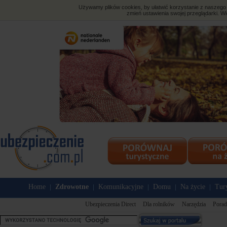
Używamy plików cookies, by ułatwić korzystanie z naszego s
zmień ustawienia swojej przeglądarki. Wi
Home
Zdrowotne
Komunikacyjne
Domu
Na życie
Tur
|
|
|
|
|
Ubezpieczenia Direct
Dla rolników
Narzędzia
Porad