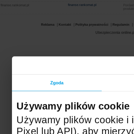
finanse.rankomat.pl
finanse.rankomat.pl
Porówn
produkt
|
|
|
|
Reklama
Kontakt
Polityka prywatności
Regulamin
Ubezpieczenia online.p
Zgoda
Używamy plików cookie
Używamy plików cookie i 
Pixel lub API), aby mier