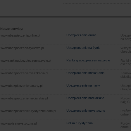
Nasze serwisy:
Ubezpieczenia online
www.ubezpieczeniaonline.pl
Ubezpie
na nart
Ubezpieczenie na życie
www.ubezpieczeniazyciowe.pl
Wszyst
ubezpie
Ranking ubezpieczeń na życie
www.rankingubezpieczennazycie.pl
Rankin
oszczę
Ubezpieczenie mieszkania
www.ubezpieczeniemieszkania.pl
Zamów u
składkę
Ubezpieczenie na narty
www.ubezpieczenienanarty.pl
Ubezpie
ubezpie
Ubezpieczenie narciarskie
www.ubezpieczenienarciarskie.pl
Porówna
daję Ci
Ubezpieczenie turystyczne
www.ubezpieczenieturystyczne.com.pl
Porówna
online.
Polisa turystyczna
www.polisaturystyczna.pl
Porówna
online.