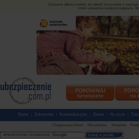
Używamy plików cookies, by ułatwić korzystanie z naszego s
zmień ustawienia swojej przeglądarki. Wi
Home
Zdrowotne
Komunikacyjne
Domu
Na życie
Tury
|
|
|
|
|
Ubezpieczenia Direct
Dla rolników
Narzędzia
Porad