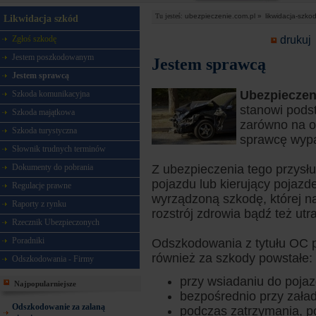
Tu jesteś:
ubezpieczenie.com.pl »
likwidacja-szko
Likwidacja szkód
drukuj
Zgłoś szkodę
Jestem poszkodowanym
Jestem sprawcą
Jestem sprawcą
Ubezpieczen
Szkoda komunikacyjna
stanowi pods
Szkoda majątkowa
zarówno na o
Szkoda turystyczna
sprawcę wyp
Słownik trudnych terminów
Dokumenty do pobrania
Z ubezpieczenia tego przysł
pojazdu lub kierujący pojaz
Regulacje prawne
wyrządzoną szkodę, której na
Raporty z rynku
rozstrój zdrowia bądź też utr
Rzecznik Ubezpieczonych
Poradniki
Odszkodowania z tytułu OC 
również za szkody powstałe:
Odszkodowania - Firmy
przy wsiadaniu do poja
Najpopularniejsze
bezpośrednio przy zała
Odszkodowanie za zalaną
podczas zatrzymania, p