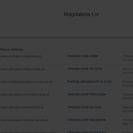
Magdalena Lis
Nasze serwisy:
Ubezpieczenia online
www.ubezpieczeniaonline.pl
Ubezpie
na nart
Ubezpieczenie na życie
www.ubezpieczeniazyciowe.pl
Wszyst
ubezpie
Ranking ubezpieczeń na życie
www.rankingubezpieczennazycie.pl
Rankin
oszczę
Ubezpieczenie mieszkania
www.ubezpieczeniemieszkania.pl
Zamów u
składkę
Ubezpieczenie na narty
www.ubezpieczenienanarty.pl
Ubezpie
ubezpie
Ubezpieczenie narciarskie
www.ubezpieczenienarciarskie.pl
Porówna
daję Ci
Ubezpieczenie turystyczne
www.ubezpieczenieturystyczne.com.pl
Porówna