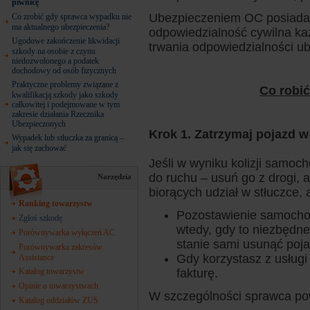
piwnicę
Ubezpieczeniem OC posiadac
Co zrobić gdy sprawca wypadku nie
ma aktualnego ubezpieczenia?
odpowiedzialność cywilna ka
Ugodowe zakończenie likwidacji
trwania odpowiedzialności u
szkody na osobie z czynu
niedozwolonego a podatek
dochodowy od osób fizycznych
Praktyczne problemy związane z
Co robić
kwalifikacją szkody jako szkody
całkowitej i podejmowane w tym
zakresie działania Rzecznika
Ubezpieczonych
Krok 1. Zatrzymaj pojazd 
Wypadek lub stłuczka za granicą –
jak się zachować
Jeśli w wyniku kolizji samoc
do ruchu – usuń go z drogi, 
Narzędzia
biorących udział w stłuczce
Ranking towarzystw
Pozostawienie samochodu
Zgłoś szkodę
wtedy, gdy to niezbędne
Porównywarka wyłączeń AC
stanie sami usunąć poj
Porównywarka zakresów
Gdy korzystasz z usługi
Assistance
Katalog towarzystw
fakturę.
Opinie o towarzystwach
W szczególności sprawca po
Katalog oddziałów ZUS