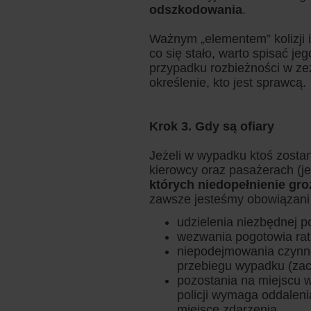
odszkodowania
.
Ważnym „elementem” kolizji
co się stało, warto spisać j
przypadku rozbieżności w ze
określenie, kto jest sprawcą.
Krok 3. Gdy są ofiary
Jeżeli w wypadku ktoś zostan
kierowcy oraz pasażerach (j
których niedopełnienie gro
zawsze jesteśmy obowiązani
udzielenia niezbędnej 
wezwania pogotowia ratu
niepodejmowania czynnoś
przebiegu wypadku (zac
pozostania na miejscu w
policji wymaga oddaleni
miejsce zdarzenia.