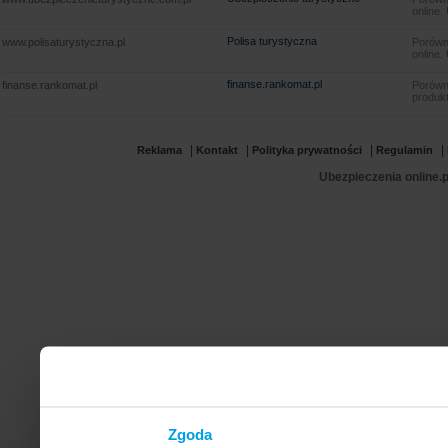
online.
Polisa turystyczna
www.polisaturystyczna.pl
Porówna
online.
finanse.rankomat.pl
finanse.rankomat.pl
Porówn
produkt
|
|
|
|
Reklama
Kontakt
Polityka prywatności
Regulamin
Ubezpieczenia online.p
Zgoda