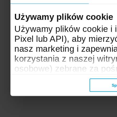
Używamy plików cookie
Używamy plików cookie i 
Pixel lub API), aby mier
nasz marketing i zapewni
korzystania z naszej witr
osobowe) zebrane za poś
mogą zostać wykorzystane
Sp
wyświetlanych Ci reklam. 
zbieramy, udostępniamy 
społecznościowym oraz f