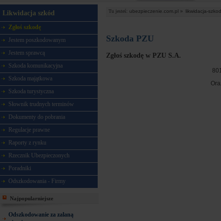
Tu jesteś:
ubezpieczenie.com.pl »
likwidacja-szko
Likwidacja szkód
Zgłoś szkodę
Szkoda PZU
Jestem poszkodowanym
Jestem sprawcą
Zgłoś szkodę w PZU S.A.
Szkoda komunikacyjna
80
Szkoda majątkowa
Ora
Szkoda turystyczna
Słownik trudnych terminów
Dokumenty do pobrania
Regulacje prawne
Raporty z rynku
Rzecznik Ubezpieczonych
Poradniki
Odszkodowania - Firmy
Najpopularniejsze
Odszkodowanie za zalaną