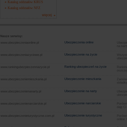
Katalog oddziałów KRUS
Katalog oddziałów NFZ
więcej
Nasze serwisy:
Ubezpieczenia online
www.ubezpieczeniaonline.pl
Ubezpie
na nart
Ubezpieczenie na życie
www.ubezpieczeniazyciowe.pl
Wszyst
ubezpie
Ranking ubezpieczeń na życie
www.rankingubezpieczennazycie.pl
Rankin
oszczę
Ubezpieczenie mieszkania
www.ubezpieczeniemieszkania.pl
Zamów u
składkę
Ubezpieczenie na narty
www.ubezpieczenienanarty.pl
Ubezpie
ubezpie
Ubezpieczenie narciarskie
www.ubezpieczenienarciarskie.pl
Porówna
daję Ci
Ubezpieczenie turystyczne
www.ubezpieczenieturystyczne.com.pl
Porówna
online.