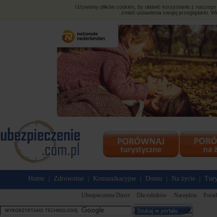
Używamy plików cookies, by ułatwić korzystanie z naszego s
zmień ustawienia swojej przeglądarki. Wi
Home
Zdrowotne
Komunikacyjne
Domu
Na życie
Tury
|
|
|
|
|
Ubezpieczenia Direct
Dla rolników
Narzędzia
Porad