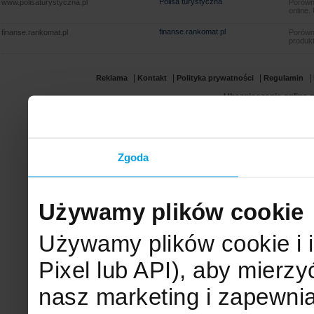
Polisa turystyczna
www.polisaturystyczna.pl
Porówna
online.
finanse.rankomat.pl
finanse.rankomat.pl
Porówn
produkt
|
|
|
|
Reklama
Kontakt
Polityka prywatności
Regulamin
Ubezpieczenia online.p
Zgoda
Używamy plików cookie
Używamy plików cookie i 
Pixel lub API), aby mier
nasz marketing i zapewni