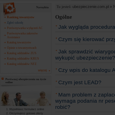
ubezpieczenie.com.pl »
Tu jesteś:
Narzędzia
Ogólne
Ranking towarzystw
Zgłoś szkodę
Jak wygląda procedura 
Porównywarka wyłączeń AC
Porównywarka zakresów
Assistance
Czym się kierować pr
Katalog towarzystw
Opinie o towarzystwach
Jak sprawdzić wiarygo
Katalog oddziałów ZUS
wykupić ubezpieczenie
Katalog oddziałów KRUS
Katalog oddziałów NFZ
Czy wpis do katalogu 
więcej
Porównaj ubezpieczenia na życie
Czym jest LEAD?
online
Mam problem z zaplace
wymaga podania nr pese
robić?
Wypełniasz formularz online
Otrzymujesz gotowe oferty