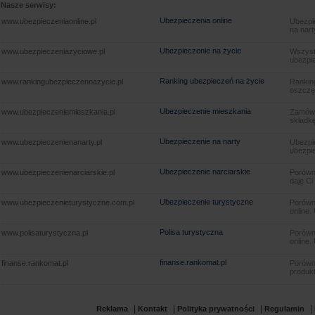
Nasze serwisy:
Ubezpieczenia online
www.ubezpieczeniaonline.pl
Ubezpie
na nart
Ubezpieczenie na życie
www.ubezpieczeniazyciowe.pl
Wszyst
ubezpie
Ranking ubezpieczeń na życie
www.rankingubezpieczennazycie.pl
Rankin
oszczę
Ubezpieczenie mieszkania
www.ubezpieczeniemieszkania.pl
Zamów u
składkę
Ubezpieczenie na narty
www.ubezpieczenienanarty.pl
Ubezpie
ubezpie
Ubezpieczenie narciarskie
www.ubezpieczenienarciarskie.pl
Porówna
daję Ci
Ubezpieczenie turystyczne
www.ubezpieczenieturystyczne.com.pl
Porówna
online.
Polisa turystyczna
www.polisaturystyczna.pl
Porówna
online.
finanse.rankomat.pl
finanse.rankomat.pl
Porówn
produkt
|
|
|
|
Reklama
Kontakt
Polityka prywatności
Regulamin