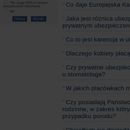
Tak, kupię NNW w ramach
Co daje Europejska Ka
ubezpieczenia mieszkania
Nie
Jaka jest różnica ube
prywatnym ubezpiecze
Co to jest karencja w
Dlaczego kobiety płacą
Czy prywatne ubezpiec
u stomatologa?
W jakich placówkach 
Czy posiadają Państwo
rodzinne, w zakres któr
przypadku porodu?
Chciałbym się dowiedz