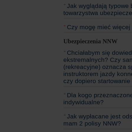
Jak wyglądają typowe b
towarzystwa ubezpiecz
Czy mogę mieć więcej n
Ubezpieczenia NNW
Chciałabym się dowiedz
ekstremalnych? Czy sam
(rekreacyjne) oznacza s
instruktorem jazdy konn
czy dopiero startowani
Dla kogo przeznaczon
indywidualne?
Jak wypłacane jest od
mam 2 polisy NNW?