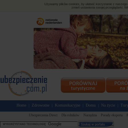
Używamy plików cookies, by ułatwić korzystanie z naszego s
zmień ustawienia swojej przeglądarki. Wi
Home
Zdrowotne
Komunikacyjne
Domu
Na życie
Tury
|
|
|
|
|
Ubezpieczenia Direct
Dla rolników
Narzędzia
Porady eksperta