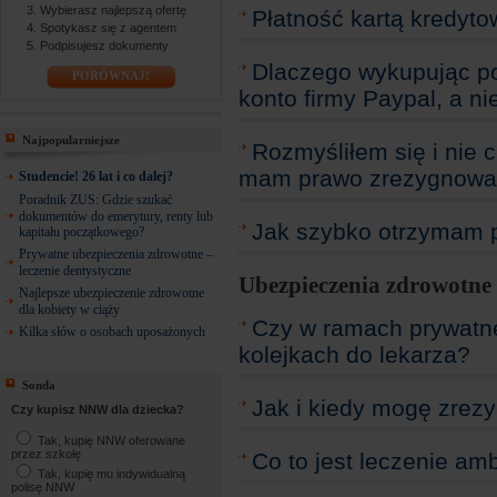
Wybierasz najlepszą ofertę
Płatność kartą kredyt
Spotykasz się z agentem
Podpisujesz dokumenty
Dlaczego wykupując po
PORÓWNAJ!
konto firmy Paypal, a n
Najpopularniejsze
Rozmyśliłem się i nie c
mam prawo zrezygnować
Studencie! 26 lat i co dalej?
Poradnik ZUS: Gdzie szukać
dokumentów do emerytury, renty lub
Jak szybko otrzymam p
kapitału początkowego?
Prywatne ubezpieczenia zdrowotne –
leczenie dentystyczne
Ubezpieczenia zdrowotne
Najlepsze ubezpieczenie zdrowotne
dla kobiety w ciąży
Czy w ramach prywatn
Kilka słów o osobach uposażonych
kolejkach do lekarza?
Sonda
Jak i kiedy mogę zrez
Czy kupisz NNW dla dziecka?
Tak, kupię NNW oferowane
przez szkołę
Co to jest leczenie am
Tak, kupię mu indywidualną
polisę NNW