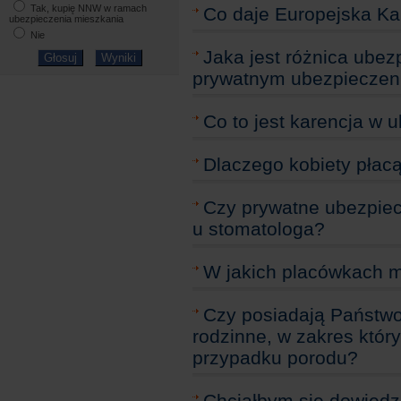
Tak, kupię NNW w ramach
Co daje Europejska Ka
ubezpieczenia mieszkania
Nie
Jaka jest różnica ube
prywatnym ubezpiecze
Co to jest karencja w
Dlaczego kobiety płacą
Czy prywatne ubezpiec
u stomatologa?
W jakich placówkach 
Czy posiadają Państwo
rodzinne, w zakres któr
przypadku porodu?
Chciałbym się dowiedz