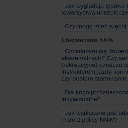
Jak wyglądają typowe b
towarzystwa ubezpiecz
Czy mogę mieć więcej n
Ubezpieczenia NNW
Chciałabym się dowiedz
ekstremalnych? Czy sam
(rekreacyjne) oznacza s
instruktorem jazdy konn
czy dopiero startowani
Dla kogo przeznaczon
indywidualne?
Jak wypłacane jest od
mam 2 polisy NNW?