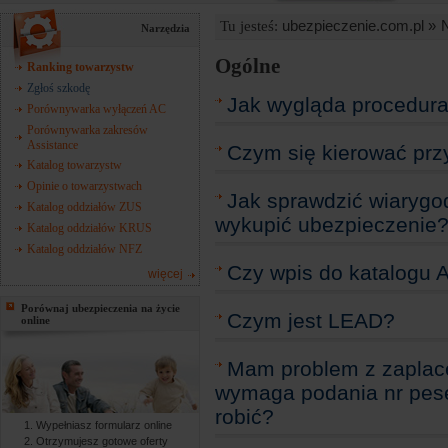
ubezpieczenie.com.pl »
Tu jesteś:
Narzędzia
Ogólne
Ranking towarzystw
Zgłoś szkodę
Jak wygląda procedura 
Porównywarka wyłączeń AC
Porównywarka zakresów
Assistance
Czym się kierować pr
Katalog towarzystw
Opinie o towarzystwach
Jak sprawdzić wiarygo
Katalog oddziałów ZUS
wykupić ubezpieczenie
Katalog oddziałów KRUS
Katalog oddziałów NFZ
Czy wpis do katalogu 
więcej
Porównaj ubezpieczenia na życie
Czym jest LEAD?
online
Mam problem z zaplace
wymaga podania nr pese
robić?
Wypełniasz formularz online
Otrzymujesz gotowe oferty