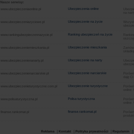
Nasze serwisy:
Ubezpieczenia online
www.ubezpieczeniaonline.pl
Ubezpie
na nart
Ubezpieczenie na życie
www.ubezpieczeniazyciowe.pl
Wszyst
ubezpie
Ranking ubezpieczeń na życie
www.rankingubezpieczennazycie.pl
Rankin
oszczę
Ubezpieczenie mieszkania
www.ubezpieczeniemieszkania.pl
Zamów u
składkę
Ubezpieczenie na narty
www.ubezpieczenienanarty.pl
Ubezpie
ubezpie
Ubezpieczenie narciarskie
www.ubezpieczenienarciarskie.pl
Porówna
daję Ci
Ubezpieczenie turystyczne
www.ubezpieczenieturystyczne.com.pl
Porówna
online.
Polisa turystyczna
www.polisaturystyczna.pl
Porówna
online.
finanse.rankomat.pl
finanse.rankomat.pl
Porówn
produkt
|
|
|
|
Reklama
Kontakt
Polityka prywatności
Regulamin