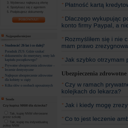
Wybierasz najlepszą ofertę
Płatność kartą kredyt
Spotykasz się z agentem
Podpisujesz dokumenty
Dlaczego wykupując po
PORÓWNAJ!
konto firmy Paypal, a n
Najpopularniejsze
Rozmyśliłem się i nie c
mam prawo zrezygnować
Studencie! 26 lat i co dalej?
Poradnik ZUS: Gdzie szukać
dokumentów do emerytury, renty lub
Jak szybko otrzymam p
kapitału początkowego?
Prywatne ubezpieczenia zdrowotne –
leczenie dentystyczne
Ubezpieczenia zdrowotne
Najlepsze ubezpieczenie zdrowotne
dla kobiety w ciąży
Czy w ramach prywatn
Kilka słów o osobach uposażonych
kolejkach do lekarza?
Sonda
Jak i kiedy mogę zrez
Czy kupisz NNW dla dziecka?
Tak, kupię NNW oferowane
przez szkołę
Co to jest leczenie am
Tak, kupię mu indywidualną
polisę NNW