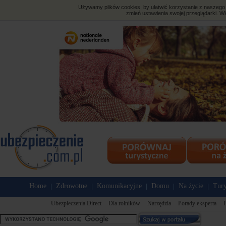
Używamy plików cookies, by ułatwić korzystanie z naszego s
zmień ustawienia swojej przeglądarki. Wi
Home
Zdrowotne
Komunikacyjne
Domu
Na życie
Tury
|
|
|
|
|
Ubezpieczenia Direct
Dla rolników
Narzędzia
Porady eksperta