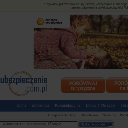
Używamy plików cookies, by ułatwić korzystanie z naszego s
zmień ustawienia swojej przeglądarki. Wi
Home
Zdrowotne
Komunikacyjne
Domu
Na życie
Tury
|
|
|
|
|
Ubezpieczenia Direct
Dla rolników
Narzędzia
Porad