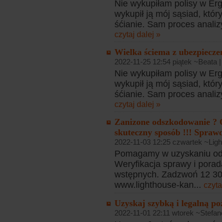
Nie wykupiłam polisy w Ergo
wykupił ją mój sąsiad, któr
śćianie. Sam proces analiz
czytaj dalej »
Wielka ściema z ubezpiecz
2022-11-25 12:54 piątek ~Beata 
Nie wykupiłam polisy w Ergo
wykupił ją mój sąsiad, któr
śćianie. Sam proces analiz
czytaj dalej »
Zanizone odszkodowanie ? 
skuteczny sposób !!! Sprawd
2022-11-03 12:25 czwartek ~Ligh
Pomagamy w uzyskaniu od
Weryfikacja sprawy i porad
wstępnych. Zadzwoń 12 307
www.lighthouse-kan...
czyta
Uzyskaj szybką i legalną po
2022-11-01 22:11 wtorek ~Stefan