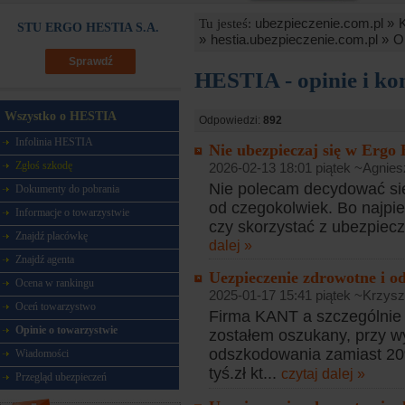
ubezpieczenie.com.pl »
Tu jesteś:
STU ERGO HESTIA S.A.
»
hestia.ubezpieczenie.com.pl »
O
Sprawdź
HESTIA - opinie i ko
Wszystko o HESTIA
Odpowiedzi:
892
Infolinia HESTIA
Nie ubezpieczaj się w Ergo 
Zgłoś szkodę
2026-02-13 18:01 piątek ~Agnies
Nie polecam decydować się
Dokumenty do pobrania
od czegokolwiek. Bo najpie
Informacje o towarzystwie
czy skorzystać z ubezpiecz
Znajdź placówkę
dalej »
Znajdź agenta
Uezpieczenie zdrowotne i o
Ocena w rankingu
2025-01-17 15:41 piątek ~Krzysz
Oceń towarzystwo
Firma KANT a szczególnie j
Opinie o towarzystwie
zostałem oszukany, przy w
odszkodowania zamiast 20
Wiadomości
tyś.zł kt...
czytaj dalej »
Przegląd ubezpieczeń