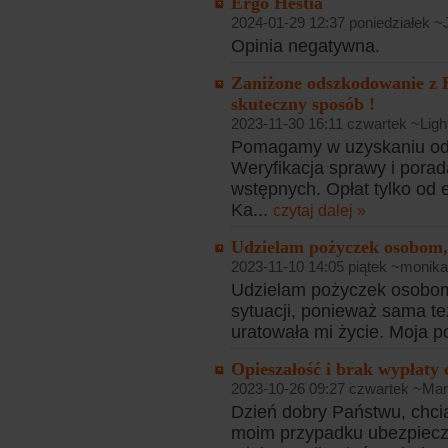
Ergo Hestia
2024-01-29 12:37 poniedziałek ~
Opinia negatywna.
Zaniżone odszkodowanie z 
skuteczny sposób !
2023-11-30 16:11 czwartek ~Lig
Pomagamy w uzyskaniu od
Weryfikacja sprawy i pora
wstępnych. Opłat tylko od
Ka...
czytaj dalej »
Udzielam pożyczek osobom, 
2023-11-10 14:05 piątek ~monika
Udzielam pożyczek osobom, 
sytuacji, ponieważ sama też
uratowała mi życie. Moja p
Opieszałość i brak wypłaty
2023-10-26 09:27 czwartek ~Mar
Dzień dobry Państwu, chci
moim przypadku ubezpiecz