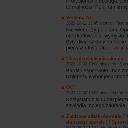
Profesjonalna obsługa, spr
formalności. Polecam firmę
Wypłata AC
2022-10-11 12:45 wtorek ~Tasch
Nie wiem czy polecam. Opi
odszkodowania, wymyśla 
Były dwie szkody na aucie,
pierwsza trwa. Ju...
czytaj d
Ubezpieczenie mieszkania
2022-10-02 18:08 niedziela ~Stas
Bardzo sensownie i bez zb
najlepszy wybor jesli chod
OC
2022-10-02 18:07 niedziela ~mac
Korzystam z ich ubezpiecze
zawiodła mojego zaufania
Zanizone odszkodowanie ? 
skuteczny sposób !!! Sprawd
2022-09-27 10:22 wtorek ~Lighth