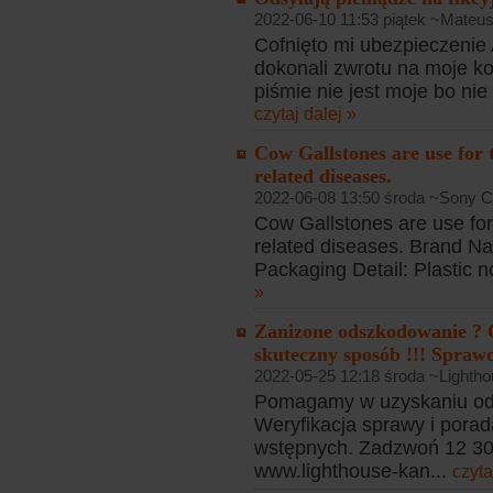
2022-06-10 11:53 piątek ~Mateu
Cofnięto mi ubezpieczenie
dokonali zwrotu na moje k
piśmie nie jest moje bo nie
czytaj dalej »
Cow Gallstones are use for t
related diseases.
2022-06-08 13:50 środa ~Sony C
Cow Gallstones are use for 
related diseases. Brand N
Packaging Detail: Plastic 
»
Zanizone odszkodowanie ? 
skuteczny sposób !!! Sprawd
2022-05-25 12:18 środa ~Lightho
Pomagamy w uzyskaniu od
Weryfikacja sprawy i porad
wstępnych. Zadzwoń 12 307
www.lighthouse-kan...
czyta