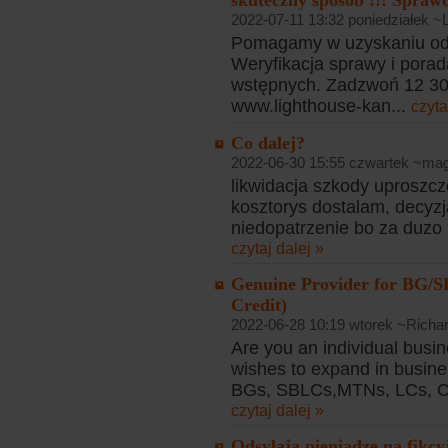
skuteczny sposób !!! Sprawd
2022-07-11 13:32 poniedziałek ~
Pomagamy w uzyskaniu od
Weryfikacja sprawy i porad
wstępnych. Zadzwoń 12 307
www.lighthouse-kan...
czyta
Co dalej?
2022-06-30 15:55 czwartek ~ma
likwidacja szkody uproszc
kosztorys dostalam, decyzj
niedopatrzenie bo za duzo n
czytaj dalej »
Genuine Provider for BG/S
Credit)
2022-06-28 10:19 wtorek ~Richa
Are you an individual busi
wishes to expand in busines
BGs, SBLCs,MTNs, LCs, CDs
czytaj dalej »
Odsyłają pieniądze na fikcy