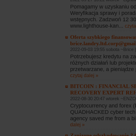
Pomagamy w uzyskaniu od
Weryfikacja sprawy i porad
wstępnych. Zadzwoń 12 307
www.lighthouse-kan...
czyta
Oferta szybkiego finansowa
brice.landry.ltd.corp@gmai
2022-09-03 19:55 sobota ~Brice 
Potrzebujesz kredytu na z
różnych działań lub projekt
przetwarzane, a pieniądze 
czytaj dalej »
BITCOIN : FINANCIAL
RECOVERY EXPERT RE
2022-08-30 20:47 wtorek ~EN
Cryptocurrency and forex (
QUADHACKED cyber tech i
agency saved me from a bina
dalej »
Zanizone odszkodowanie ? 