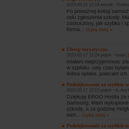
2023-03-21 12:14 wtorek ~Danko
Po poważnej kolizji samoc
celu zgłoszenia szkody. M
zaskoczony, jak szybko i s
forma...
czytaj dalej »
Ubezp turystyczne
2023-03-17 12:24 piątek ~funia |
miałam nieprzyjemnosc zla
w szpitalu. caly czas bylam 
dobra opieke. polecam ich.
Podziękowanie za szybkie us
2023-03-17 12:13 piątek ~A. Anc
Dziękuję ERGO Hestia za sz
Samsung. Mam wykupione 
szkodę, a za godzinę mogł
sam...
czytaj dalej »
Podziękowanie za szybkie us