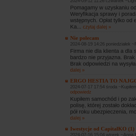
2024-09-12 11:26 czwartek ~Lig
Pomagamy w uzyskaniu od
Weryfikacja sprawy i pora
wstępnych. Opłat tylko od
Ka...
czytaj dalej »
Nie polecam
2024-08-19 14:26 poniedziałek ~
Firma nie dla klienta a dla
bardzo nie przyjazna. Brak
Brak odpowiedzi na wysyła
dalej »
ERGO HESTIA TO NAJG
2024-07-17 17:54 środa ~Kupiłe
odpowiedz
Kupiłem samochód i po zak
polisę, której zostało dokł
pół roku ubezpieczenia, mo
dalej »
Iwestycje od CapitalKO (1)
2024-07-16 15:04 wtorek ~Anna 