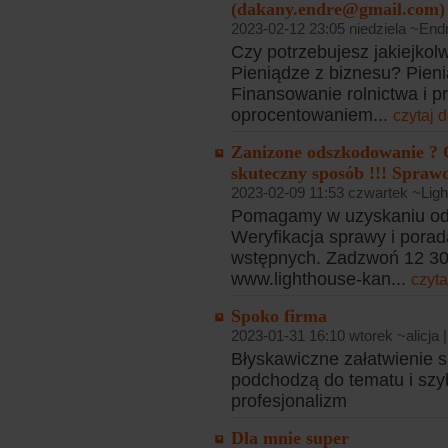
(dakany.endre@gmail.com)
2023-02-12 23:05 niedziela ~End
Czy potrzebujesz jakiejko
Pieniądze z biznesu? Pieni
Finansowanie rolnictwa i p
oprocentowaniem...
czytaj d
Zanizone odszkodowanie ? 
skuteczny sposób !!! Sprawd
2023-02-09 11:53 czwartek ~Ligh
Pomagamy w uzyskaniu od
Weryfikacja sprawy i porad
wstępnych. Zadzwoń 12 307
www.lighthouse-kan...
czyta
Spoko firma
2023-01-31 16:10 wtorek ~alicja 
Błyskawiczne załatwienie s
podchodzą do tematu i sz
profesjonalizm
Dla mnie super