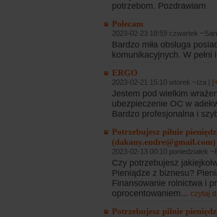
potrzebom. Pozdrawiam
Polecam
2023-02-23 18:59 czwartek ~Sari
Bardzo miła obsługa posia
komunikacyjnych. W pełni 
ERGO
2023-02-21 15:10 wtorek ~Iza |
[
Jestem pod wielkim wrażen
ubezpieczenie OC w adekwa
Bardzo profesjonalna i szy
Potrzebujesz pilnie pieniędzy
(dakany.endre@gmail.com)
2023-02-13 00:10 poniedziałek ~
Czy potrzebujesz jakiejko
Pieniądze z biznesu? Pieni
Finansowanie rolnictwa i p
oprocentowaniem...
czytaj d
Potrzebujesz pilnie pieniędzy