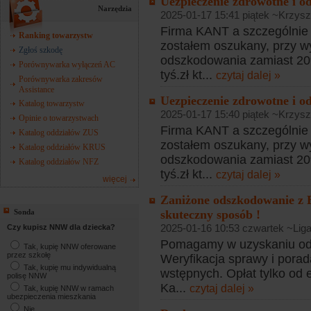
Uezpieczenie zdrowotne i o
Narzędzia
2025-01-17 15:41 piątek ~Krzysz
Firma KANT a szczególnie j
Ranking towarzystw
zostałem oszukany, przy w
Zgłoś szkodę
odszkodowania zamiast 20
Porównywarka wyłączeń AC
tyś.zł kt...
czytaj dalej »
Porównywarka zakresów
Assistance
Uezpieczenie zdrowotne i o
Katalog towarzystw
2025-01-17 15:40 piątek ~Krzysz
Opinie o towarzystwach
Firma KANT a szczególnie j
Katalog oddziałów ZUS
zostałem oszukany, przy w
Katalog oddziałów KRUS
odszkodowania zamiast 20
Katalog oddziałów NFZ
tyś.zł kt...
czytaj dalej »
więcej
Zaniżone odszkodowanie z 
skuteczny sposób !
Sonda
2025-01-16 10:53 czwartek ~Liga
Czy kupisz NNW dla dziecka?
Pomagamy w uzyskaniu od
Tak, kupię NNW oferowane
przez szkołę
Weryfikacja sprawy i pora
Tak, kupię mu indywidualną
wstępnych. Opłat tylko od
polisę NNW
Ka...
czytaj dalej »
Tak, kupię NNW w ramach
ubezpieczenia mieszkania
Nie