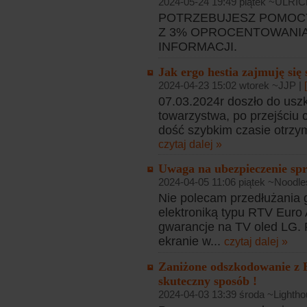
2024-05-24 19:49 piątek ~ULRIC
POTRZEBUJESZ POMOCY
Z 3% OPROCENTOWANIA, 
INFORMACJI.
Jak ergo hestia zajmuję się
2024-04-23 15:02 wtorek ~JJP |
07.03.2024r doszło do usz
towarzystwa, po przejściu
dość szybkim czasie otrzy
czytaj dalej »
Uwaga na ubezpieczenie sp
2024-04-05 11:06 piątek ~Noodl
Nie polecam przedłużania 
elektroniką typu RTV Euro 
gwarancje na TV oled LG. 
ekranie w...
czytaj dalej »
Zaniżone odszkodowanie z 
skuteczny sposób !
2024-04-03 13:39 środa ~Lighth