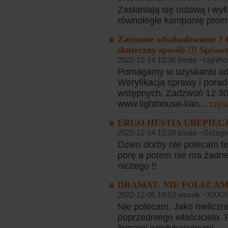
Zasłaniają się ustawą i wy
równolegle kampanię prom
Zanizone odszkodowanie ? 
skuteczny sposób !!! Sprawd
2022-12-14 12:38 środa ~Lightho
Pomagamy w uzyskaniu od
Weryfikacja sprawy i porad
wstępnych. Zadzwoń 12 307
www.lighthouse-kan...
czyta
ERGO HESTIA UBEPIEC
2022-12-14 12:28 środa ~Grzeg
Dzien dorby nie polecam t
porę a potem nie ma żadneg
niczego !!
DRAMAT. NIE POLECAM 
2022-12-06 19:53 wtorek ~XXX
Nie polecam. Jako nieliczn
poprzedniego właściciela. F