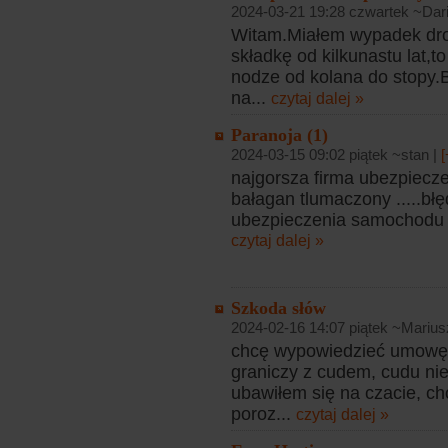
2024-03-21 19:28 czwartek ~Dar
Witam.Miałem wypadek dr
składkę od kilkunastu lat,
nodze od kolana do stopy.
na...
czytaj dalej »
Paranoja (1)
2024-03-15 09:02 piątek ~stan |
[
najgorsza firma ubezpiecz
bałagan tlumaczony .....b
ubezpieczenia samochodu d
czytaj dalej »
Szkoda słów
2024-02-16 14:07 piątek ~Marius
chcę wypowiedzieć umowę 
graniczy z cudem, cudu ni
ubawiłem się na czacie, cho
poroz...
czytaj dalej »