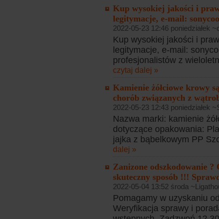
Kup wysokiej jakości i pra
legitymacje, e-mail: sonyc
2022-05-23 12:46 poniedziałek ~
Kup wysokiej jakości i pra
legitymacje, e-mail: sony
profesjonalistów z wielole
czytaj dalej »
Kamienie żółciowe krowy są
chorób związanych z wątrob
2022-05-23 12:43 poniedziałek ~
Nazwa marki: kamienie żół
dotyczące opakowania: Plas
jajka z bąbelkowym PP Szcz
dalej »
Zanizone odszkodowanie ? 
skuteczny sposób !!! Sprawd
2022-05-04 13:52 środa ~Ligatho
Pomagamy w uzyskaniu od
Weryfikacja sprawy i porad
wstępnych. Zadzwoń 12 307