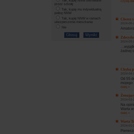
Tak, kupię NNW oferowane
czytaj dal
przez szkołę
Tak, kupię mu indywidualną
polisę NNW
Tak, kupię NNW w ramach
Chcesz s
ubezpieczenia mieszkania
2024-06-2
Nie
Amatorsz
Zdecydow
2024-05-1
....wyj
żadnej o
Chyba pl
2024-04-
Od 55 dn
mojego k
dalej »
Żenując
2024-03-2
Na opini
Warta wy
dalej »
Warta T
2024-01-
Pierwsz