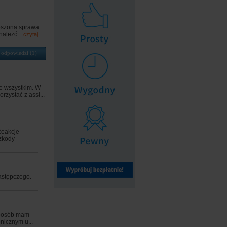
łoszona sprawa
należć...
czytaj
 odpowiedzi (1)
e wszystkim. W
zystać z assi...
Reakcje
zkody -
zastępczego.
sposób mam
nicznym u...