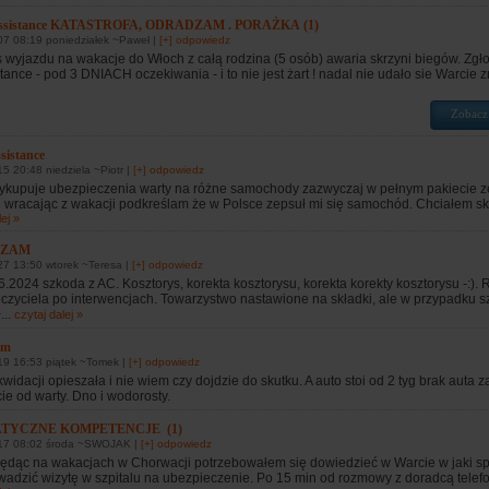
Assistance KATASTROFA, ODRADZAM . PORAŻKA (1)
07 08:19 poniedziałek ~Paweł |
[+] odpowiedz
 wyjazdu na wakacje do Włoch z całą rodzina (5 osób) awaria skrzyni biegów. Zg
tance - pod 3 DNIACH oczekiwania - i to nie jest żart ! nadal nie udało sie Warcie z
Zobacz
sistance
5 20:48 niedziela ~Piotr |
[+] odpowiedz
wykupuje ubezpieczenia warty na różne samochody zazwyczaj w pełnym pakiecie z
 wracając z wakacji podkreślam że w Polsce zepsuł mi się samochód. Chciałem skor
ej »
DZAM
27 13:50 wtorek ~Teresa |
[+] odpowiedz
.2024 szkoda z AC. Kosztorys, korekta kosztorysu, korekta korekty kosztorysu -:). 
czyciela po interwencjach. Towarzystwo nastawione na składki, ale w przypadku s
...
czytaj dalej »
am
19 16:53 piątek ~Tomek |
[+] odpowiedz
kwidacji opieszała i nie wiem czy dojdzie do skutku. A auto stoi od 2 tyg brak auta 
ie od warty. Dno i wodorosty.
TYCZNE KOMPETENCJE (1)
17 08:02 środa ~SWOJAK |
[+] odpowiedz
ędąc na wakacjach w Chorwacji potrzebowałem się dowiedzieć w Warcie w jaki 
wadzić wizytę w szpitalu na ubezpieczenie. Po 15 min od rozmowy z doradcą telefo