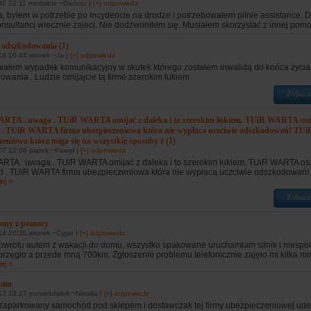
0 22:11 niedziela ~Dariusz |
[+] odpowiedz
, bylem w potrzebie po incydencie na drodze i potrzebowałem pilnie assistance. 
onsultanci wiecznie zajeci. Nie dodzwoniłem się. Musiałem skorzystać z innej pomo
 odszkodowania (1)
18 10:44 wtorek ~Ja |
[+] odpowiedz
iałem wypadek komunikacyjny w skutek którego zostałem inwalidą do końca życia.
wania . Ludzie omijajcie tą firme szerokim łukiem
Zobacz
RTA . uwaga . TUiR WARTA omijać z daleka i to szerokim łukiem. TUiR WARTA osz
zł . TUiR WARTA firma ubezpieczeniowa która nie wypłaca uczciwie odszkodowań! T
zeniowa która miga się na wszystkie sposoby ż (1)
07 12:06 piątek ~Paweł |
[+] odpowiedz
RTA . uwaga . TUiR WARTA omijać z daleka i to szerokim łukiem. TUiR WARTA os
zł . TUiR WARTA firma ubezpieczeniowa która nie wypłaca uczciwie odszkodowań! 
ej »
Zobacz
ony z pomocy
4 20:30 wtorek ~Cypis |
[+] odpowiedz
owrotu autem z wakacji do domu, wszystko spakowane uruchamiam silnik i niespod
przęgło a przede mną 700km. Zgłoszenie problemu telefonicznie zajęło mi kilka minu
ej »
ecam
3 13:17 poniedziałek ~Natalia |
[+] odpowiedz
zaparkowany samochód pod sklepem i dostawczak tej firmy ubezpieczeniowej ude