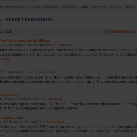
ezpieczenie.com.pl »
Katalog towarzystw ubezpieczeń »
warta.ubezpieczenie.com.pl »
Opinie o
 opinie i komentarze
zi:
813
[+] Dodaj swoją opin
iewłaściwe podejście do klijenta
12 10:38 czwartek ~Patryk Guzowski |
[+] odpowiedz
arta zaoferowała auto zastępcze bardzo nie profesjonalne dostarczenie samocho
cja zawiezienia mojej żony po samochód oddalony 50 kilometrów samo to świadcz
j dalej »
21 23:00 sobota ~Rafał |
[+] odpowiedz
zo odradzam ubezpieczenie w HDI – marka TUiR Warta S.A. . Firma stosuje skanda
ientów posiadających historię ubezpieczenia za granicą. Mimo dostarczenia oficja
isstans złoty +
2 21:10 poniedziałek ~Vwej |
[+] odpowiedz
ta zastępczego na czas naprawy. Brak aut. Porażka, sprawa zgłoszona do rzecznik
nta za nie wywiązanie się z warunków umowy.
bezpieczyciela
4 17:46 wtorek ~Rencista 75 |
[+] odpowiedz
ik ubezpieczeniowy WARTY został uprzedzony przeze mnie o zmianie ubezpiecze
ednak nie poinformował mnie, ani sam tego nie zrobił i nie rozwiązał Umowy na prze
ej »