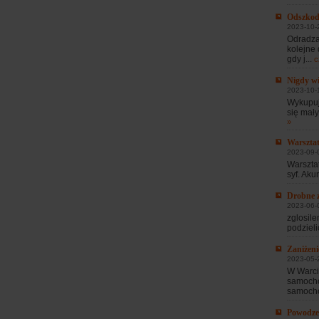
Odszkodo
2023-10-2
Odradza
kolejne
gdy j...
c
Nigdy wi
2023-10-
Wykupuje
się mały
»
Warsztat
2023-09-
Warszta
syf. Aku
Drobne 
2023-06-0
zglosil
podzieli
Zaniżen
2023-05-
W Warci
samocho
samocho
Powodze