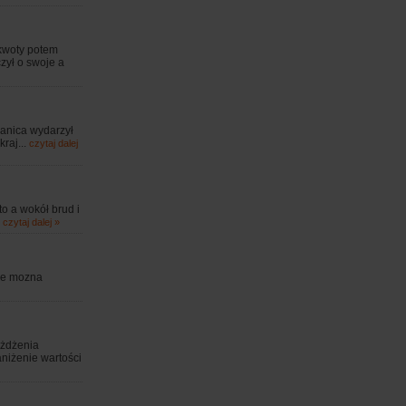
kwoty potem
zył o swoje a
ranica wydarzył
raj...
czytaj dalej
o a wokół brud i
.
czytaj dalej »
ode mozna
eżdżenia
niżenie wartości