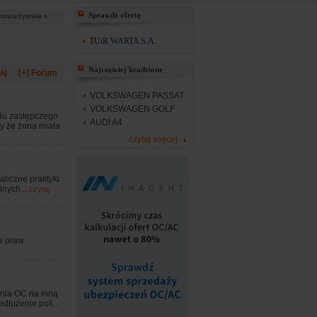
Sprawdź ofertę
 towarzystwie »
TUiR WARTA S.A.
Najczęściej kradzione
ię
[+] Forum
VOLKSWAGEN PASSAT
VOLKSWAGEN GOLF
du zastępczego
AUDI A4
y że żona miała
czytaj więcej
liczne praktyki
lnych...
czytaj
a praw
nia OC na inną
dłużenie poli...