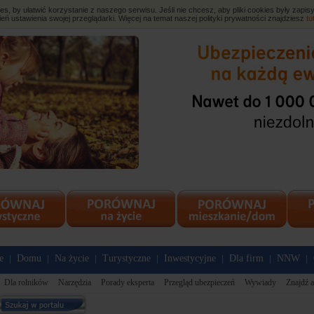
, by ułatwić korzystanie z naszego serwisu. Jeśli nie chcesz, aby pliki cookies były zap
eń ustawienia swojej przeglądarki. Więcej na temat naszej polityki prywatności znajdziesz
tu
e
Domu
Na życie
Turystyczne
Inwestycyjne
Dla firm
NNW
|
|
|
|
|
|
|
Dla rolników
Narzędzia
Porady eksperta
Przegląd ubezpieczeń
Wywiady
Znajdź a