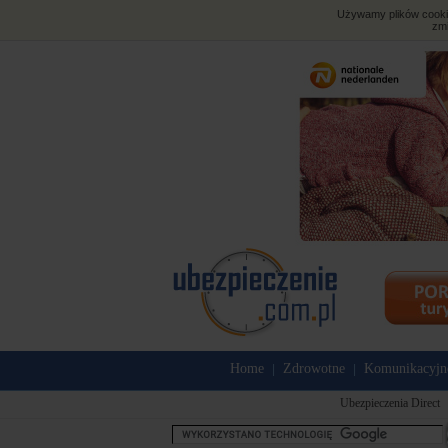
Używamy plików cookies
zmi
Home
Zdrowotne
Komunikacyjn
|
|
Ubezpieczenia Direct