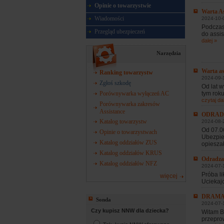
Opinie o towarzystwie
Warta 
Wiadomości
2024-10-
Podczas
Przegląd ubezpieczeń
do assis
dalej »
Narzędzia
Warta as
Ranking towarzystw
2024-09-1
Zgłoś szkodę
Od lat 
tym roku
Porównywarka wyłączeń AC
czytaj dal
Porównywarka zakresów
Assistance
ODRA
Katalog towarzystw
2024-08-
Od 07.06
Opinie o towarzystwach
Ubezpie
Katalog oddziałów ZUS
opieszał
Katalog oddziałów KRUS
Odradz
Katalog oddziałów NFZ
2024-07-
Próba li
więcej
Uciekajc
DRAMA
Sonda
2024-07-
Czy kupisz NNW dla dziecka?
Witam B
przepro