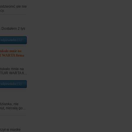
Dodzwonić sie nie
cy.
 Dostałem 2 tys
 odpowiedzi (1)
ukało mnie na
UiR WARTA firma
zukało mnie na
TUiR WARTA fi...
 odpowiedzi (1)
zianka, nie
t, niecałą go...
rzył w maske