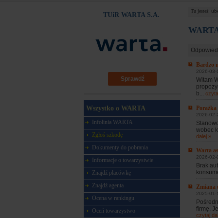
Tu jesteś:
ub
TUiR WARTA S.A.
WARTA -
Odpowied
Bardzo n
2026-03-
Sprawdź
Witam W
propozy
b...
czyta
Porażka
Wszystko o WARTA
2026-02-
Infolinia WARTA
Stanowc
wobec kl
Zgłoś szkodę
dalej »
Dokumenty do pobrania
Warta as
2026-02-0
Informacje o towarzystwie
Brak au
konsume
Znajdź placówkę
Znajdź agenta
Zmiana u
2025-01-1
Ocena w rankingu
Pośredn
firmę. J
Oceń towarzystwo
czytaj dal