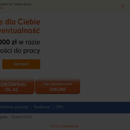
isywane na Twoim dysku,
X
taj
.
Ochrony prawnej
Społeczne
OFE
|
|
genta
System LEAD
Poleć znajomemu