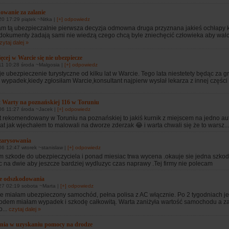
wanie za zalanie
0 17:29 piątek ~Nitka |
[+] odpowiedz
m tą ubezpieczalnie pierwsza decyzja odmowna druga przyznana jakieś ochłapy 
 dokumenty żadają sami nie wiedzą czego chcą byle zniechęcić człowieka aby walc
zytaj dalej »
ęcej w Warcie się nie ubezpiecze
11 10:28 środa ~Malgosia |
[+] odpowiedz
 ubezpieczenie turystyczne od kilku lat w Warcie. Tego lata niestetety będąc za g
 wypadek,kiedy zgłosiłam Warcie,konsultant najpierw wysłał lekarza z innej części k
 Warty na poznańskiej 116 w Toruniu
06 11:27 środa ~Jacek |
[+] odpowiedz
t rekomendowany w Toruniu na poznańskiej to jakiś kurnik z miejscem na jedno aut
rat jak wjechałem to malowali na dworze zderzak 😂 i warta chwali się że to warsz..
zarysowania
6 12:47 wtorek ~stanislaw |
[+] odpowiedz
em szkode do ubezpieczyciela i ponad miesiac trwa wycena .okauje sie jedna szk
c na dwie aby jeszcze bardziej wydluzyc czas naprawy .Tej firmy nie polecam
ie odszkodowania
27 02:19 sobota ~Marta |
[+] odpowiedz
e miałam ubezpieczony samochód, pełna polisa z AC włącznie. Po 2 tygodniach j
dem miałam wypadek i szkodę całkowitą. Warta zaniżyła wartość samochodu a za
...
czytaj dalej »
nia w uzyskaniu pomocy na drodze