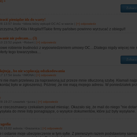
ej »
Zobacz
tracić pieniądze idz do warty!
6 13:57 środa ~Idiota który wykupił OC AC w warcie |
[+] odpowiedz
czyzna,Syf Kiła I Mogiła!!!Takie firmy państwo powinno wyrzucać z obiegu!!
anie nie polecam.... (3)
0 23:52 piątek ~Robert |
[+] odpowiedz
ątkowe robienie trudności z wypowiedzeniem umowy OC....Dlatego nigdy więcej nie 
ferty tego towarzystwa....
Zobacz
ajtują , bo nie wypłacają odszkodowania
17 17:54 środa ~IWONA |
[+] odpowiedz
i nie mam przelewu za naprawioną już przeze mnie stłuczoną szybę. Kłamali najpi
onta( było w zgłoszeniu). Póżniej ,że nie mają mojego adresu. W poniedziałek prz
y
8 19:27 czwartek ~jucea |
[+] odpowiedz
e rzeczoznawcy czekałam ponad miesiąc. Okazało się, że mail do niego "nie dotarł
syłała do mnie listy ponaglające, o wysyłce dokumentów, które już były wysyłane. 
ragedia
20 15:02 sobota ~Grazanica |
[+] odpowiedz
e i ostanie moje ubezpieczenie w tym syfie. Z pierwszym razem podstawiony sam