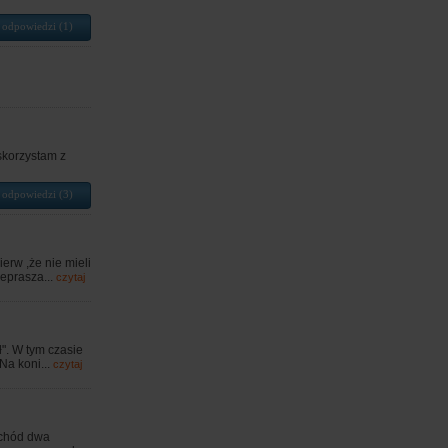
 odpowiedzi (1)
skorzystam z
 odpowiedzi (3)
erw ,że nie mieli
eprasza...
czytaj
". W tym czasie
Na koni...
czytaj
ochód dwa