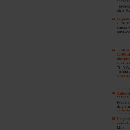
2023-04-3
Tragedia
idzie. K
Wypłata
2023-04-
Witam m
odszkodo
TUiR WA
10.000 
ubezpiec
2023-04-
TUiR WA
10.000 
czytaj dal
Zadowol
2023-03-1
Próba p
działa s
czytaj dal
Nie pol
2023-03-1
Miałam 